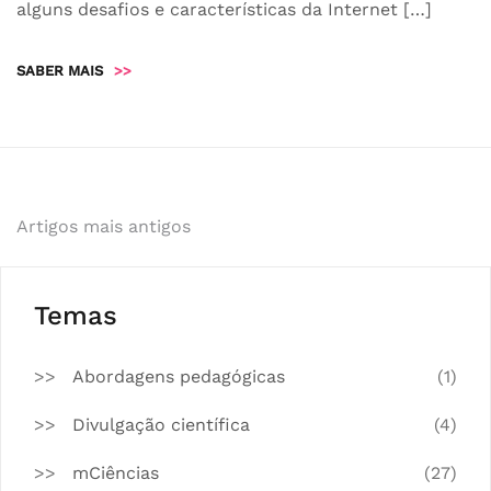
alguns desafios e características da Internet […]
SABER MAIS
>>
Navegação
Artigos mais antigos
de
artigos
Temas
Abordagens pedagógicas
(1)
Divulgação científica
(4)
mCiências
(27)