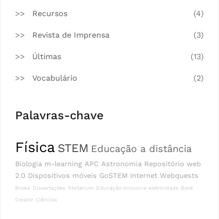
Recursos
(4)
Revista de Imprensa
(3)
Últimas
(13)
Vocabulário
(2)
Palavras-chave
Física
STEM
Educação a distância
Biologia
m-learning
APC
Astronomia
Repositório
web
2.0
Dispositivos móveis
GoSTEM
Internet
Webquests
Books
Dissertações
Stellarium
Educação Inclusiva
eletricidade
Book
Creator
Ciências