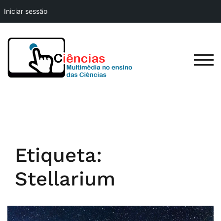
Iniciar sessão
Skip
to
content
TOG
Etiqueta:
Stellarium