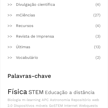
Divulgação científica
(4)
mCiências
(27)
Recursos
(4)
Revista de Imprensa
(3)
Últimas
(13)
Vocabulário
(2)
Palavras-chave
Física
STEM
Educação a distância
Biologia
m-learning
APC
Astronomia
Repositório
web
2.0
Dispositivos móveis
GoSTEM
Internet
Webquests