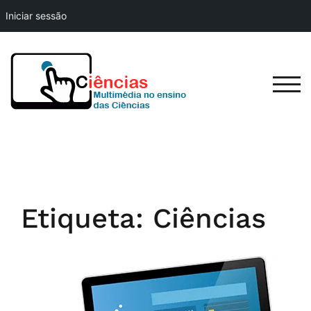
Iniciar sessão
Skip
to
content
TOG
Etiqueta:
Ciências