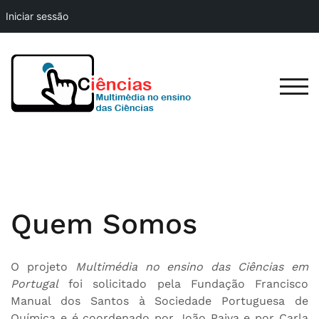
Iniciar sessão
Skip
to
content
TOG
Quem Somos
O projeto
Multimédia no ensino das Ciências em
Portugal
foi solicitado pela Fundação Francisco
Manual dos Santos à Sociedade Portuguesa de
Química e é coordenado por João Paiva e por Carla