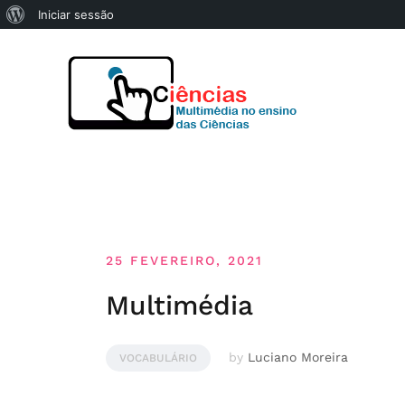
Sobre
Iniciar sessão
Skip
o
to
WordPress
content
25 FEVEREIRO, 2021
Multimédia
by
Luciano Moreira
VOCABULÁRIO