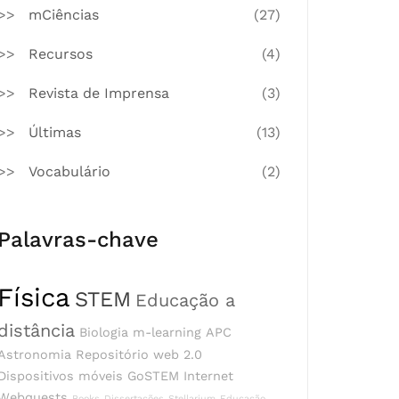
mCiências
(27)
Recursos
(4)
Revista de Imprensa
(3)
Últimas
(13)
Vocabulário
(2)
Palavras-chave
Física
STEM
Educação a
distância
Biologia
m-learning
APC
Astronomia
Repositório
web 2.0
Dispositivos móveis
GoSTEM
Internet
Webquests
Books
Dissertações
Stellarium
Educação