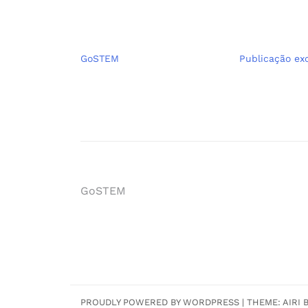
GoSTEM
Publicação exc
Navegação
GoSTEM
de
artigos
PROUDLY POWERED BY WORDPRESS
|
THEME:
AIRI
B