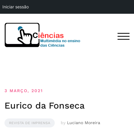
Iniciar sessão
Skip
to
content
TOG
3 MARÇO, 2021
Eurico da Fonseca
by
Luciano Moreira
REVISTA DE IMPRENSA