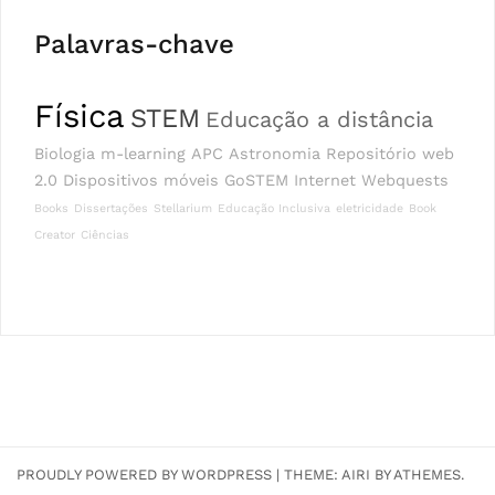
Palavras-chave
Física
STEM
Educação a distância
Biologia
m-learning
APC
Astronomia
Repositório
web
2.0
Dispositivos móveis
GoSTEM
Internet
Webquests
Books
Dissertações
Stellarium
Educação Inclusiva
eletricidade
Book
Creator
Ciências
PROUDLY POWERED BY WORDPRESS
|
THEME:
AIRI
BY ATHEMES.