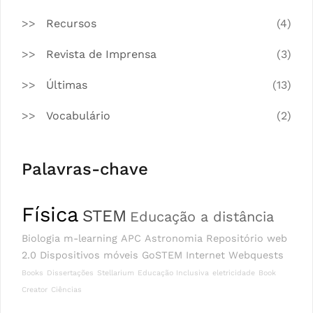
Recursos
(4)
Revista de Imprensa
(3)
Últimas
(13)
Vocabulário
(2)
Palavras-chave
Física
STEM
Educação a distância
Biologia
m-learning
APC
Astronomia
Repositório
web
2.0
Dispositivos móveis
GoSTEM
Internet
Webquests
Books
Dissertações
Stellarium
Educação Inclusiva
eletricidade
Book
Creator
Ciências