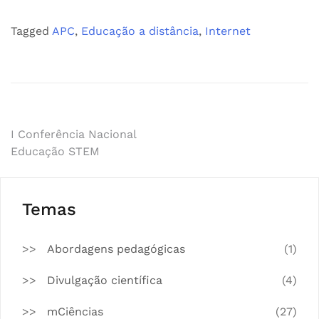
Tagged
APC
,
Educação a distância
,
Internet
Navegação
I Conferência Nacional
Educação STEM
de
artigos
Temas
Abordagens pedagógicas
(1)
Divulgação científica
(4)
mCiências
(27)