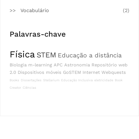
Vocabulário
(2)
Palavras-chave
Física
STEM
Educação a distância
Biologia
m-learning
APC
Astronomia
Repositório
web
2.0
Dispositivos móveis
GoSTEM
Internet
Webquests
Books
Dissertações
Stellarium
Educação Inclusiva
eletricidade
Book
Creator
Ciências