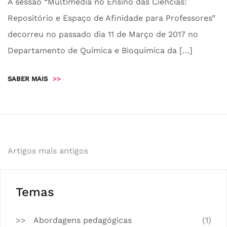
A sessão “Multimédia no Ensino das Ciências:
Repositório e Espaço de Afinidade para Professores”
decorreu no passado dia 11 de Março de 2017 no
Departamento de Química e Bioquímica da […]
SABER MAIS
>>
Navegação
Artigos mais antigos
de
artigos
Temas
Abordagens pedagógicas
(1)