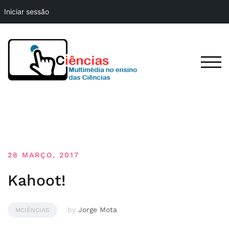
Iniciar sessão
Skip
to
content
TOG
28 MARÇO, 2017
Kahoot!
by
Jorge Mota
MCIÊNCIAS