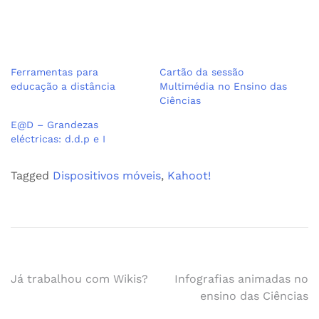
Ferramentas para
Cartão da sessão
educação a distância
Multimédia no Ensino das
Ciências
E@D – Grandezas
eléctricas: d.d.p e I
Tagged
Dispositivos móveis
,
Kahoot!
Navegação
Já trabalhou com Wikis?
Infografias animadas no
ensino das Ciências
de