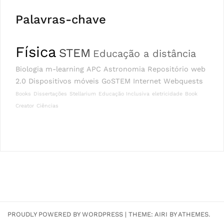
Palavras-chave
Física
STEM
Educação a distância
Biologia
m-learning
APC
Astronomia
Repositório
web
2.0
Dispositivos móveis
GoSTEM
Internet
Webquests
Books
Dissertações
Stellarium
Educação Inclusiva
eletricidade
Book
Creator
Ciências
PROUDLY POWERED BY WORDPRESS
|
THEME:
AIRI
BY ATHEMES.