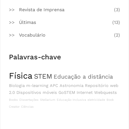
Revista de Imprensa
(3)
Últimas
(13)
Vocabulário
(2)
Palavras-chave
Física
STEM
Educação a distância
Biologia
m-learning
APC
Astronomia
Repositório
web
2.0
Dispositivos móveis
GoSTEM
Internet
Webquests
Books
Dissertações
Stellarium
Educação Inclusiva
eletricidade
Book
Creator
Ciências