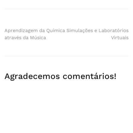
Navegação
Aprendizagem da Química
Simulações e Laboratórios
através da Música
Virtuais
de
artigos
Agradecemos comentários!