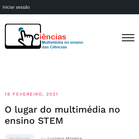
Iniciar sessão
Skip
to
content
TOG
18 FEVEREIRO, 2021
O lugar do multimédia no
ensino STEM
by
Luciano Moreira
MCIÊNCIAS