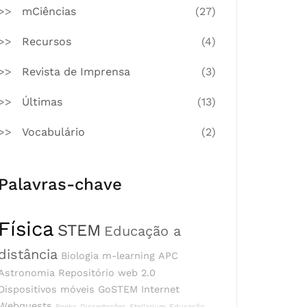
mCiências
(27)
Recursos
(4)
Revista de Imprensa
(3)
Últimas
(13)
Vocabulário
(2)
Palavras-chave
Física
STEM
Educação a
distância
Biologia
m-learning
APC
Astronomia
Repositório
web 2.0
Dispositivos móveis
GoSTEM
Internet
Webquests
Books
Dissertações
Stellarium
Educação