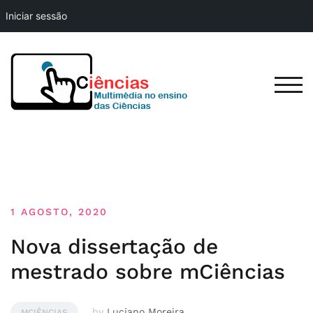
Iniciar sessão
Skip
to
content
TOG
1 AGOSTO, 2020
Nova dissertação de
mestrado sobre mCiências
by
Luciano Moreira
MCIÊNCIAS