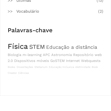
Últimas
(13)
Vocabulário
(2)
Palavras-chave
Física
STEM
Educação a distância
Biologia
m-learning
APC
Astronomia
Repositório
web
2.0
Dispositivos móveis
GoSTEM
Internet
Webquests
Books
Dissertações
Stellarium
Educação Inclusiva
eletricidade
Book
Creator
Ciências