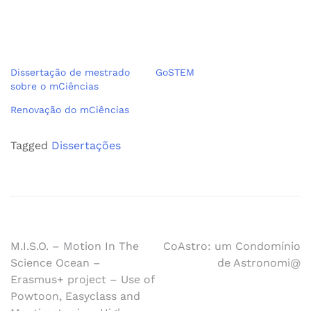
Dissertação de mestrado
GoSTEM
sobre o mCiências
Renovação do mCiências
Tagged
Dissertações
Navegação
M.I.S.O. – Motion In The
CoAstro: um Condomínio
Science Ocean –
de Astronomi@
de
Erasmus+ project – Use of
Powtoon, Easyclass and
artigos