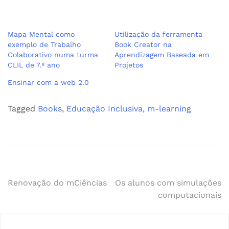
Mapa Mental como
Utilização da ferramenta
exemplo de Trabalho
Book Creator na
Colaborativo numa turma
Aprendizagem Baseada em
CLIL de 7.º ano
Projetos
Ensinar com a web 2.0
Tagged
Books
,
Educação Inclusiva
,
m-learning
Navegação
Renovação do mCiências
Os alunos com simulações
computacionais
de
artigos