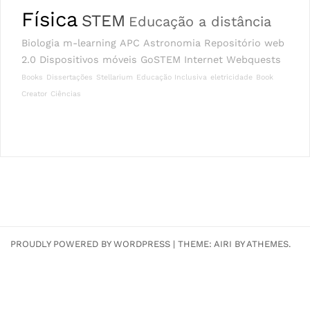
Física
STEM
Educação a distância
Biologia
m-learning
APC
Astronomia
Repositório
web
2.0
Dispositivos móveis
GoSTEM
Internet
Webquests
Books
Dissertações
Stellarium
Educação Inclusiva
eletricidade
Book
Creator
Ciências
PROUDLY POWERED BY WORDPRESS
|
THEME:
AIRI
BY ATHEMES.