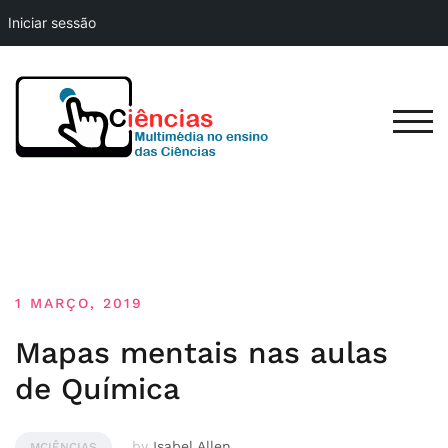
Iniciar sessão
Skip
to
content
TOG
1 MARÇO, 2019
Mapas mentais nas aulas
de Química
by
Isabel Allen
MCIÊNCIAS